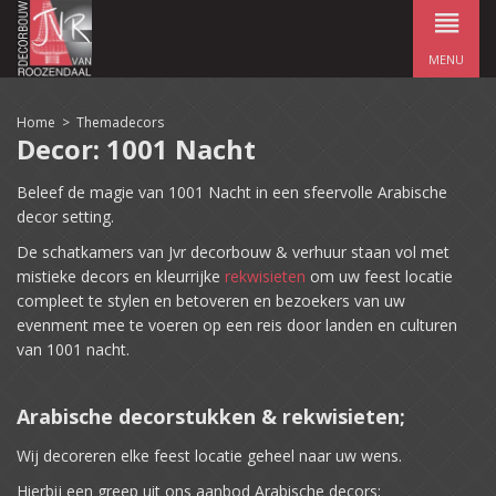
MENU
Home
>
Themadecors
Decor: 1001 Nacht
Beleef de magie van 1001 Nacht in een sfeervolle Arabische
decor setting.
De schatkamers van Jvr decorbouw & verhuur staan vol met
mistieke decors en kleurrijke
rekwisieten
om uw feest locatie
compleet te stylen en betoveren en bezoekers van uw
evenment mee te voeren op een reis door landen en culturen
van 1001 nacht.
Arabische decorstukken & rekwisieten;
Wij decoreren elke feest locatie geheel naar uw wens.
Hierbij een greep uit ons aanbod Arabische decors;