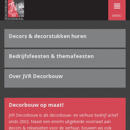
MENU
Decors & decorstukken huren
Bedrijfsfeesten & themafeesten
Over JVR Decorbouw
Decorbouw op maat!
JVR Decorbouw is als decorbouw- en verhuur bedrijf actief
sinds 2002. Naast een enorm uitgebeide voorraad aan
decors & rekwisieten voor de verhuur, bouwen wij ook