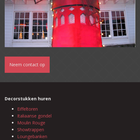
Neem contact op
Decorstukken huren
Eiffeltoren
Italiaanse gondel
Moulin Rouge
Showtrappen
Loungebanken