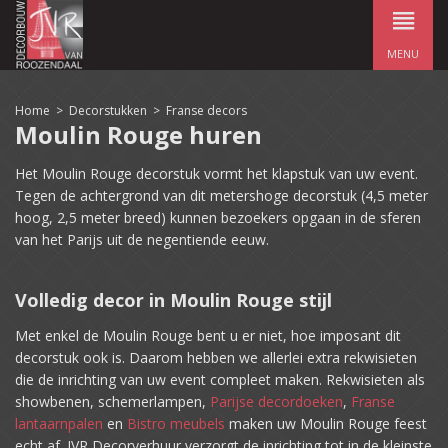
MENU
Home
>
Decorstukken
>
Franse decors
Moulin Rouge huren
Het Moulin Rouge decorstuk vormt het klapstuk van uw event.
Tegen de achtergrond van dit metershoge decorstuk (4,5 meter
hoog, 2,5 meter breed) kunnen bezoekers opgaan in de sferen
van het Parijs uit de negentiende eeuw.
Volledig decor in Moulin Rouge stijl
Met enkel de Moulin Rouge bent u er niet, hoe imposant dit
decorstuk ook is. Daarom hebben we allerlei extra rekwisieten
die de inrichting van uw event compleet maken. Rekwisieten als
showbenen, schemerlampen,
Parijse decordoeken
,
Franse
lantaarnpalen
en
Bistro meubels
maken uw Moulin Rouge feest
echt af. JVR Decorverhuur verzorgt de inrichting tot in de kleinste