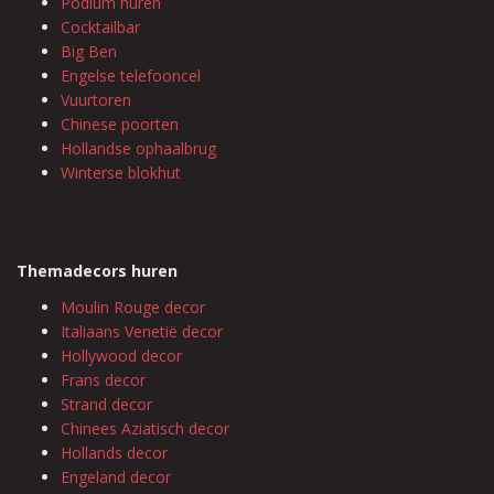
Podium huren
Cocktailbar
Big Ben
Engelse telefooncel
Vuurtoren
Chinese poorten
Hollandse ophaalbrug
Winterse blokhut
Themadecors huren
Moulin Rouge decor
Italiaans Venetië decor
Hollywood decor
Frans decor
Strand decor
Chinees Aziatisch decor
Hollands decor
Engeland decor