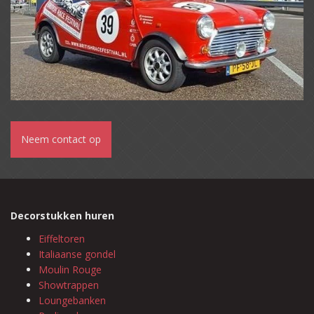
Neem contact op
Decorstukken huren
Eiffeltoren
Italiaanse gondel
Moulin Rouge
Showtrappen
Loungebanken