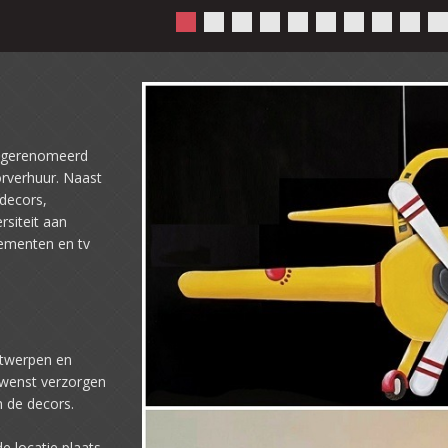
n gerenomeerd
rverhuur. Naast
decors,
rsiteit aan
ementen en tv
ntwerpen en
ewenst verzorgen
n de decors.
e locatie plaats