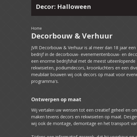
Decor: Halloween
4
15
16
17
18
19
20
21
22
Home
Decorbouw & Verhuur
JVR Decorbouw & Verhuur is al meer dan 18 jaar ee
bedrijf in de decorbouw- evenementenbouw- en deco
een enorme bedrijfshal met de meest uiteenlopende 
rekwisieten, podiumdecors, kroonluchters en een dive
meubilair bouwen wij ook decors op maat voor even
programma's.
Ontwerpen op maat
Wij vertalen uw wensen tot een creatief geheel en o
maken tevens decors en rekwisieten op maat. Desg
wij ook de montage, demontage en het transport va
Tijdens een informatief gesprek, dat bij voorkeur op d