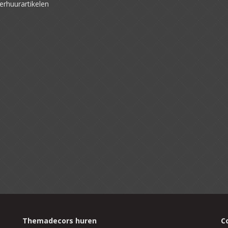
erhuurartikelen
Themadecors huren
C