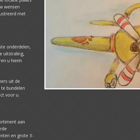
 uw wensen
lustreerd met
ste onderdelen,
 uitstraling,
en u hierin
ers uit de
 te bundelen
ct voor u.
ortiment aan
erde
nten en grote 3-