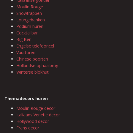
Italiaanse gondel
Moulin Rouge
Showtrappen
Loungebanken
Podium huren
Cocktailbar
Big Ben
Engelse telefooncel
Vuurtoren
Chinese poorten
Hollandse ophaalbrug
Winterse blokhut
Themadecors huren
Moulin Rouge decor
Italiaans Venetië decor
Hollywood decor
Frans decor