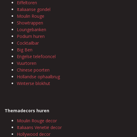
Eiffeltoren
Italiaanse gondel
Moulin Rouge
Showtrappen
Loungebanken
Podium huren
Cocktailbar
Big Ben
Engelse telefooncel
Vuurtoren
Chinese poorten
Hollandse ophaalbrug
Winterse blokhut
Themadecors huren
Moulin Rouge decor
Italiaans Venetië decor
Hollywood decor