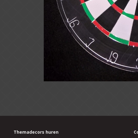
Themadecors huren
C