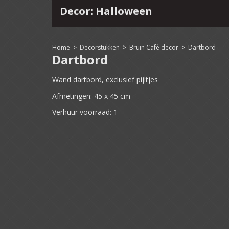
Decor: Halloween
4
15
16
17
18
19
20
21
22
Home
>
Decorstukken
>
Bruin Café decor
>
Dartbord
Dartbord
Wand dartbord, exclusief pijltjes
Afmetingen: 45 x 45 cm
Verhuur voorraad: 1