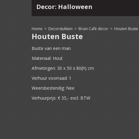
Decor: Halloween
4
15
16
17
18
19
20
21
22
Home
>
Decorstukken
>
Bruin Café decor
>
Houten Buste
Houten Buste
Buste van een man
Materiaal: Hout
Afmetingen: 30 x 50 x 80(h) cm
Verhuur voorraad: 1
Weersbestendig: Nee
Verhuurprijs: € 35,- excl. BTW