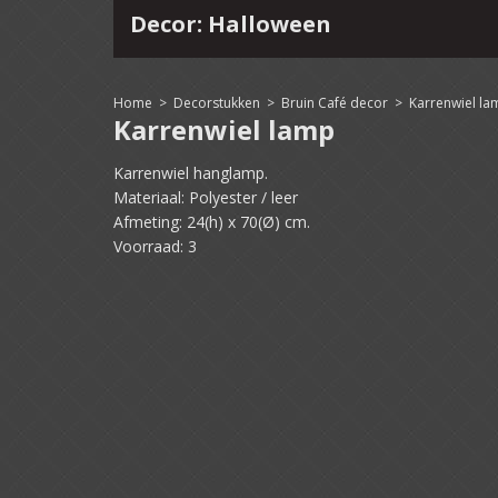
Decor: Halloween
4
15
16
17
18
19
20
21
22
Home
>
Decorstukken
>
Bruin Café decor
>
Karrenwiel la
Karrenwiel lamp
Karrenwiel hanglamp.
Materiaal: Polyester / leer
Afmeting: 24(h) x 70(Ø) cm.
Voorraad: 3