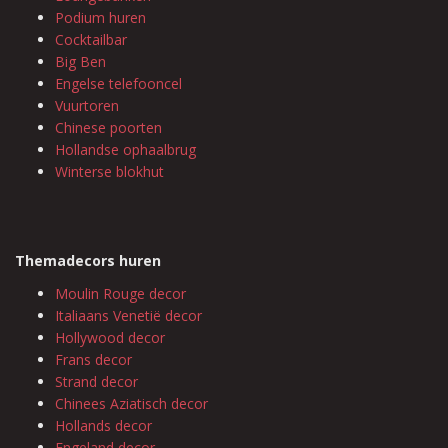
Podium huren
Cocktailbar
Big Ben
Engelse telefooncel
Vuurtoren
Chinese poorten
Hollandse ophaalbrug
Winterse blokhut
Themadecors huren
Moulin Rouge decor
Italiaans Venetië decor
Hollywood decor
Frans decor
Strand decor
Chinees Aziatisch decor
Hollands decor
Engeland decor