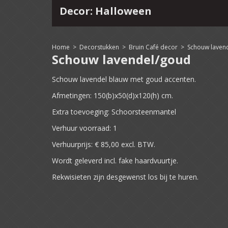
Decor: Halloween
4
15
16
17
18
19
20
21
22
Home
>
Decorstukken
>
Bruin Café decor
>
Schouw laven
Schouw lavendel/goud
Schouw lavendel blauw met goud accenten.
Afmetingen: 150(b)x50(d)x120(h) cm.
Extra toevoeging: Schoorsteenmantel
Verhuur voorraad: 1
Verhuurprijs: € 85,00 excl. BTW.
Wordt geleverd incl. fake haardvuurtje.
Rekwisieten zijn desgewenst los bij te huren.