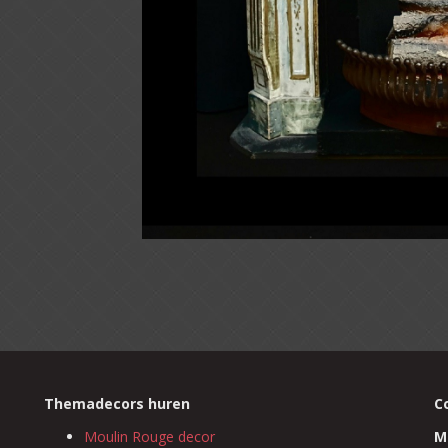
Themadecors huren
C
Moulin Rouge decor
M