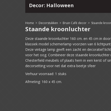
Decor: Halloween
4
15
16
17
18
19
20
21
22
Home
>
Decorstukken
>
Bruin Café decor
>
Staande kroon
Staande kroonluchter
Deze staande kroonluchter 160 cm. en 45 cm in door
klassiek model schemerlamp voorzien van 6 lichtpunten
Deze vintage lamp geeft een zacht en decoratief licht 
voor het oog. Combineer deze staande kroonluchter
Chesterfield meubels of plaats hem in een kerst of si
decorsetting voor net dat extra beetje sfeer
Verhuur voorraad: 1 stuks
Afmeting: 160 x 45 cm.