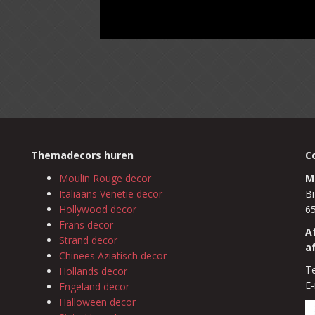
Themadecors huren
C
Moulin Rouge decor
M
Italiaans Venetië decor
Bi
Hollywood decor
6
Frans decor
A
Strand decor
a
Chinees Aziatisch decor
Te
Hollands decor
E-
Engeland decor
Halloween decor