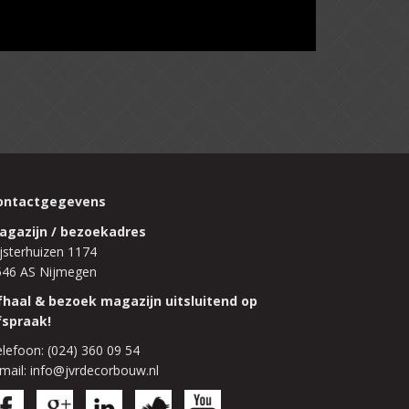
ontactgegevens
agazijn / bezoekadres
jsterhuizen 1174
546 AS Nijmegen
fhaal & bezoek magazijn uitsluitend op
fspraak!
lefoon: (024) 360 09 54
mail: info@jvrdecorbouw.nl