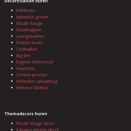
Decorstukken huren
Eiffeltoren
Italiaanse gondel
Moulin Rouge
Showtrappen
Loungebanken
Podium huren
Cocktailbar
Big Ben
Engelse telefooncel
Vuurtoren
Chinese poorten
Hollandse ophaalbrug
Winterse blokhut
Themadecors huren
Moulin Rouge decor
Italiaans Venetië decor