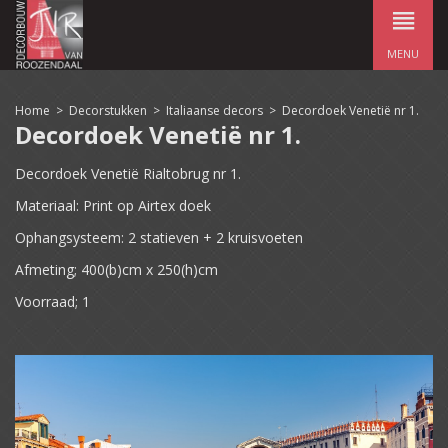
MENU
Home
>
Decorstukken
>
Italiaanse decors
>
Decordoek Venetië nr 1.
Decordoek Venetië nr 1.
Decordoek Venetië
Rialtobrug nr 1.
Materiaal: Print op Airtex doek
Ophangsysteem: 2 statieven + 2 kruisvoeten
Afmeting;
400(b)cm x 250(h)cm
Voorraad;
1