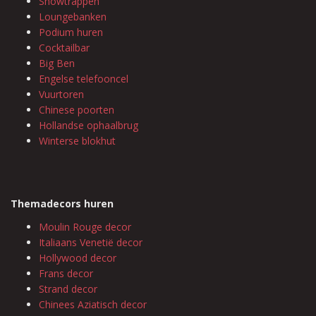
Showtrappen
Loungebanken
Podium huren
Cocktailbar
Big Ben
Engelse telefooncel
Vuurtoren
Chinese poorten
Hollandse ophaalbrug
Winterse blokhut
Themadecors huren
Moulin Rouge decor
Italiaans Venetië decor
Hollywood decor
Frans decor
Strand decor
Chinees Aziatisch decor