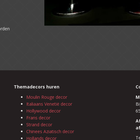
orden
Themadecors huren
C
Moulin Rouge decor
M
Italiaans Venetië decor
Bi
Hollywood decor
6
Frans decor
A
Strand decor
a
Chinees Aziatisch decor
Te
Hollands decor