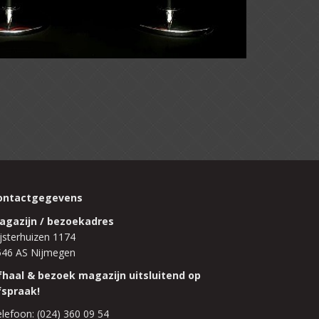
ontactgegevens
agazijn / bezoekadres
jsterhuizen 1174
546 AS Nijmegen
fhaal & bezoek magazijn uitsluitend op
fspraak!
lefoon: (024) 360 09 54