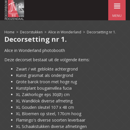
MENU
Home
>
Decorstukken
>
Alice in Wonderland
>
Decorsetting nr 1.
Decorsetting nr 1.
Alice in Wonderland photobooth
Deze decorset bestaat uit de volgende items:
Zwart / wit geblokte achtergrond
Kunst grasmat als ondergrond
Grote barok troon met hoge rug
Kunstplant bougainvillea fucia
XL Zakhorloge eps 30(Ø) cm
XL Wandklok diverse afmeting
XL Gouden sleutel 107 x 48 cm
XL Bloemen op steel, 170cm hoog
Flamingo's diverse soorten leverbaar
XL Schaakstukken diverse afmetingen