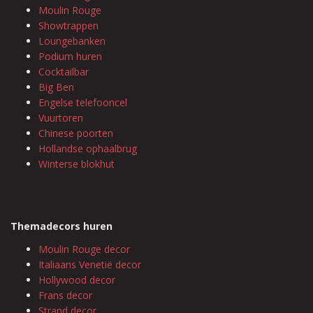
Moulin Rouge
Showtrappen
Loungebanken
Podium huren
Cocktailbar
Big Ben
Engelse telefooncel
Vuurtoren
Chinese poorten
Hollandse ophaalbrug
Winterse blokhut
Themadecors huren
Moulin Rouge decor
Italiaans Venetië decor
Hollywood decor
Frans decor
Strand decor