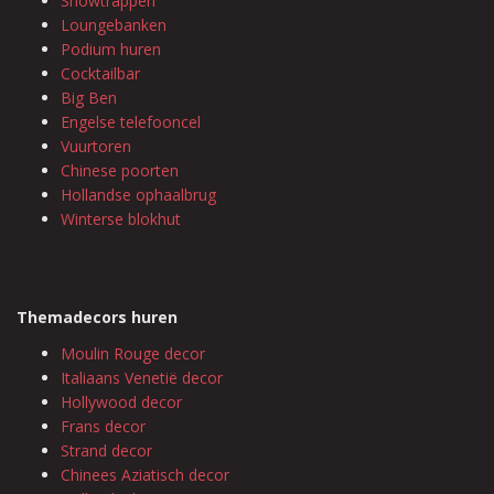
Showtrappen
Loungebanken
Podium huren
Cocktailbar
Big Ben
Engelse telefooncel
Vuurtoren
Chinese poorten
Hollandse ophaalbrug
Winterse blokhut
Themadecors huren
Moulin Rouge decor
Italiaans Venetië decor
Hollywood decor
Frans decor
Strand decor
Chinees Aziatisch decor