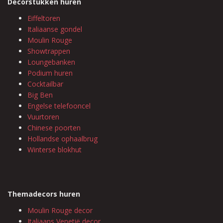
Decorstukken huren
Eiffeltoren
Italiaanse gondel
Moulin Rouge
Showtrappen
Loungebanken
Podium huren
Cocktailbar
Big Ben
Engelse telefooncel
Vuurtoren
Chinese poorten
Hollandse ophaalbrug
Winterse blokhut
Themadecors huren
Moulin Rouge decor
Italiaans Venetië decor