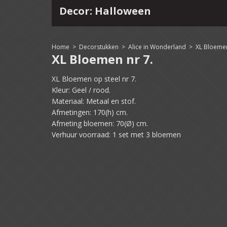
Decor: Halloween
4
15
16
17
18
19
20
21
22
Home
>
Decorstukken
>
Alice in Wonderland
>
XL Bloemen
XL Bloemen nr 7.
XL Bloemen op steel nr 7.
Kleur: Geel / rood.
Materiaal: Metaal en stof.
Afmetingen: 170(h) cm.
Afmeting bloemen: 70(Ø) cm.
Verhuur voorraad: 1 set met 3 bloemen