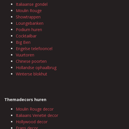
Italiaanse gondel
Moulin Rouge
Showtrappen
Loungebanken
Podium huren
Cocktailbar
Big Ben
Engelse telefooncel
Vuurtoren
Chinese poorten
Hollandse ophaalbrug
Winterse blokhut
Themadecors huren
Moulin Rouge decor
Italiaans Venetië decor
Hollywood decor
Frans decor