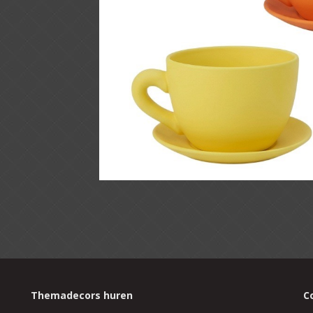
Themadecors huren
C