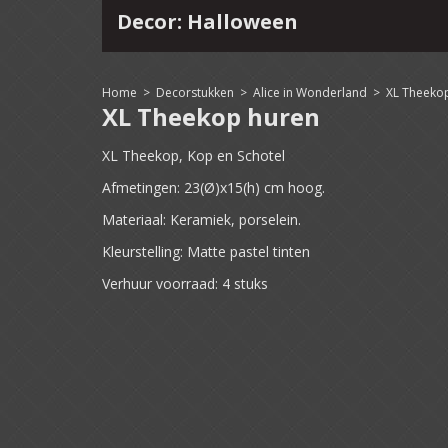
Decor: Halloween
4
15
16
17
18
19
20
21
22
Home
>
Decorstukken
>
Alice in Wonderland
>
XL Theeko
XL Theekop huren
XL Theekop, Kop en Schotel
Afmetingen: 23(Ø)x15(h) cm hoog.
Materiaal: Keramiek, porselein.
Kleurstelling: Matte pastel tinten
Verhuur voorraad: 4 stuks