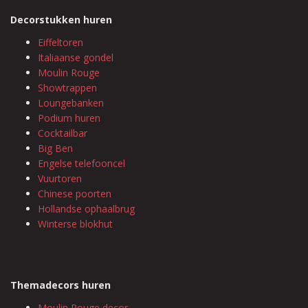
Decorstukken huren
Eiffeltoren
Italiaanse gondel
Moulin Rouge
Showtrappen
Loungebanken
Podium huren
Cocktailbar
Big Ben
Engelse telefooncel
Vuurtoren
Chinese poorten
Hollandse ophaalbrug
Winterse blokhut
Themadecors huren
Moulin Rouge decor