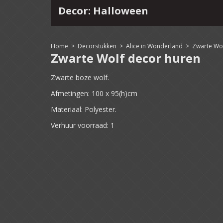
Decor: Halloween
4
15
16
17
18
19
20
21
22
Home
>
Decorstukken
>
Alice in Wonderland
>
Zwarte Wo
Zwarte Wolf decor huren
Zwarte boze wolf.
Afmetingen: 100 x 95(h)cm
Materiaal: Polyester.
Verhuur voorraad: 1