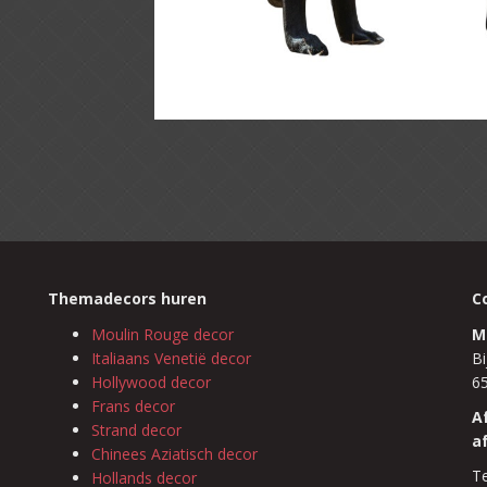
Themadecors huren
C
Moulin Rouge decor
M
Italiaans Venetië decor
Bi
Hollywood decor
6
Frans decor
A
Strand decor
a
Chinees Aziatisch decor
Te
Hollands decor