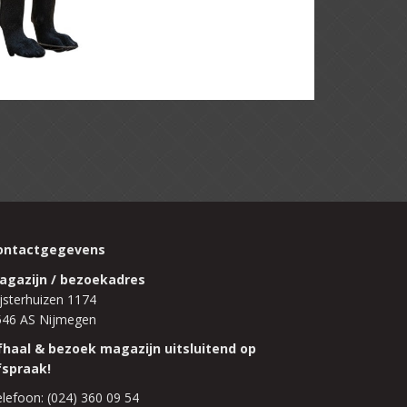
ontactgegevens
agazijn / bezoekadres
jsterhuizen 1174
546 AS Nijmegen
fhaal & bezoek magazijn uitsluitend op
fspraak!
lefoon: (024) 360 09 54