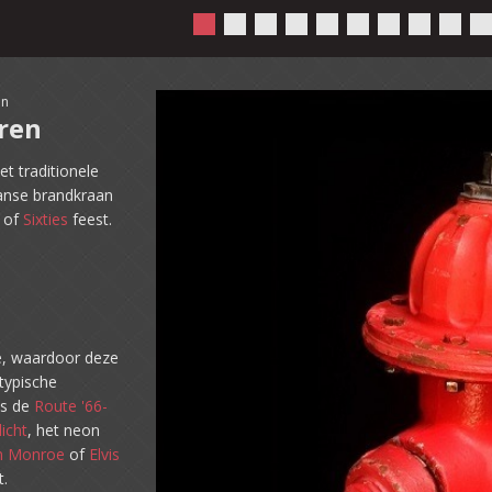
an
ren
et traditionele
anse brandkraan
of
Sixties
feest.
de, waardoor deze
 typische
ls de
Route '66-
icht
, het neon
yn Monroe
of
Elvis
t.