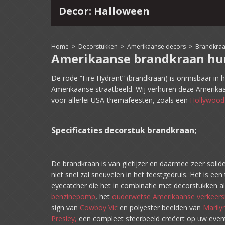
Decor: Halloween
4
15
16
17
18
19
20
21
22
Home
>
Decorstukken
>
Amerikaanse decors
>
Brandkra
Amerikaanse brandkraan hu
De rode “Fire Hydrant” (brandkraan) is onmisbaar in h
Amerikaanse straatbeeld. Wij verhuren deze Amerika
voor allerlei USA-themafeesten, zoals een
Hollywood
Specificaties decorstuk brandkraan;
De brandkraan is van gietijzer en daarmee zeer soli
niet snel zal sneuvelen in het feestgedruis. Het is een
eyecatcher die het in combinatie met decorstukken a
benzinepomp
, het
ouderwetse Amerikaanse verkeersl
sign van
Cowboy Vic
en polyester beelden van
Maril
Presley,
een compleet sfeerbeeld creëert op uw even