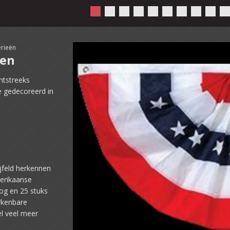
rieën
ren
htstreeks
e gedecoreerd in
jfeld herkennen
merikaanse
og en 25 stuks
erkenbare
l veel meer