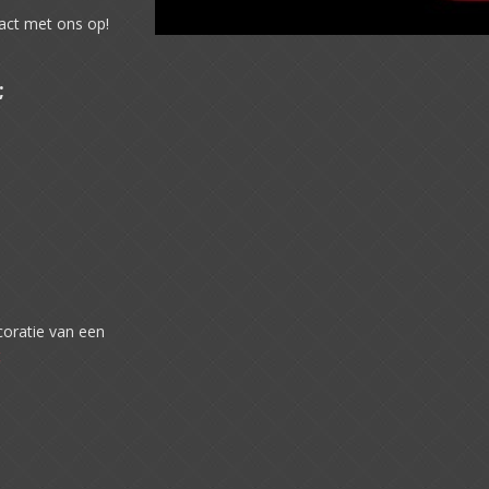
act met ons op!
;
coratie van een
t