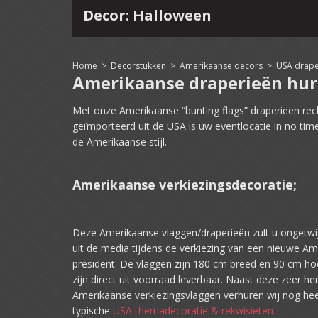
Decor: Halloween
4
15
16
17
18
19
20
21
22
Home
>
Decorstukken
>
Amerikaanse decors
>
USA drape
Amerikaanse draperieën hu
Met onze Amerikaanse “bunting flags” draperieën rec
geïmporteerd uit de USA is uw eventlocatie in no tim
de Amerikaanse stijl.
Amerikaanse verkiezingsdecoratie;
Deze Amerikaanse vlaggen/draperieën zult u ongetwi
uit de media tijdens de verkiezing van een nieuwe A
president. De vlaggen zijn 180 cm breed en 90 cm ho
zijn direct uit voorraad leverbaar. Naast deze zeer h
Amerikaanse verkiezingsvlaggen verhuren wij nog hee
typische
USA themadecoratie & rekwisieten.