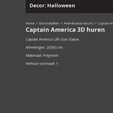
Decor: Halloween
4
15
16
17
18
19
20
21
22
Home
>
Decorstukken
>
Amerikaanse decors
>
Captain A
Captain America 3D huren
Captain America Life-Size Statue.
Afmetingen: 205(h) cm.
Materiaal: Polyester.
Verhuur voorraad: 1