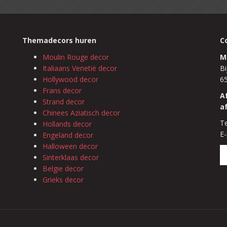
Themadecors huren
C
Moulin Rouge decor
M
Italiaans Venetië decor
Bi
Hollywood decor
6
Frans decor
A
Strand decor
a
Chinees Aziatisch decor
Te
Hollands decor
E-
Engeland decor
Halloween decor
Sinterklaas decor
Belgie decor
Grieks decor