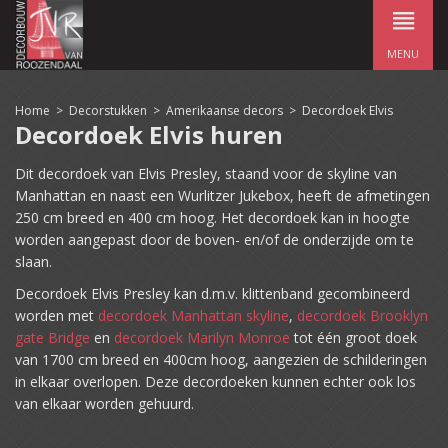
MENU
Home
>
Decorstukken
>
Amerikaanse decors
>
Decordoek Elvis
Decordoek Elvis huren
Dit decordoek van Elvis Presley, staand voor de skyline van
Manhattan en naast een Wurlitzer Jukebox, heeft de afmetingen
250 cm breed en 400 cm hoog. Het decordoek kan in hoogte
worden aangepast door de boven- en/of de onderzijde om te
slaan.
Decordoek Elvis Presley kan d.m.v. klittenband gecombineerd
worden met
decordoek Manhattan skyline
,
decordoek Brooklyn
gate Bridge
en
decordoek Marilyn Monroe
tot één groot doek
van 1700 cm breed en 400cm hoog, aangezien de schilderingen
in elkaar overlopen. Deze decordoeken kunnen echter ook los
van elkaar worden gehuurd.