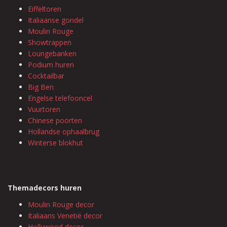
Eiffeltoren
Italiaanse gondel
Moulin Rouge
Showtrappen
Loungebanken
Podium huren
Cocktailbar
Big Ben
Engelse telefooncel
Vuurtoren
Chinese poorten
Hollandse ophaalbrug
Winterse blokhut
Themadecors huren
Moulin Rouge decor
Italiaans Venetië decor
Hollywood decor