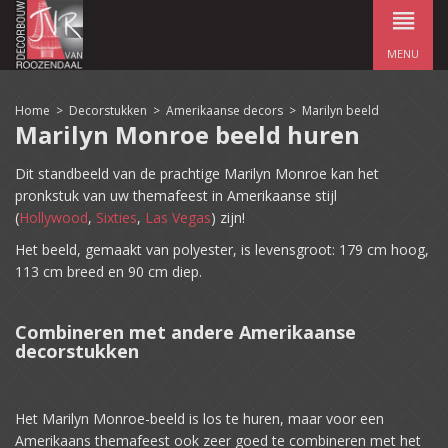
MENU
Home
>
Decorstukken
>
Amerikaanse decors
>
Marilyn beeld
Marilyn Monroe beeld huren
Dit standbeeld van de prachtige Marilyn Monroe kan het
pronkstuk van uw themafeest in Amerikaanse stijl
(
Hollywood
,
Sixties
,
Las Vegas
) zijn!
Het beeld, gemaakt van polyester, is levensgroot: 179 cm hoog,
113 cm breed en 90 cm diep.
Combineren met andere Amerikaanse
decorstukken
Het Marilyn Monroe-beeld is los te huren, maar voor een
Amerikaans themafeest ook zeer goed te combineren met het