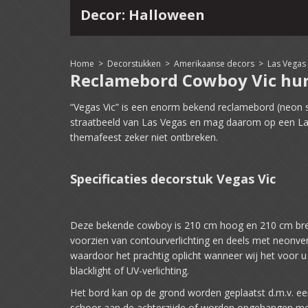
Decor: Halloween
4
15
16
17
18
19
20
21
22
Home
>
Decorstukken
>
Amerikaanse decors
>
Las Vega
Reclamebord Cowboy Vic hu
“Vegas Vic” is een enorm bekend reclamebord (neon s
straatbeeld van Las Vegas en mag daarom op een L
themafeest zeker niet ontbreken.
Specificaties decorstuk Vegas Vic
Deze bekende cowboy is 210 cm hoog en 210 cm bree
voorzien van contourverlichting en deels met neonver
waardoor het prachtig oplicht wanneer wij het voor u
blacklight of UV-verlichting.
Het bord kan op de grond worden geplaatst d.m.v. 
schoor aan de achterzijde of worden opgehangen me