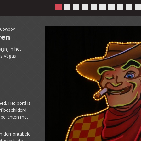
s Cowboy
ren
ign) in het
as Vegas
d. Het bord is
f beschilderd,
 belichten met
een demontabele
t geschikte