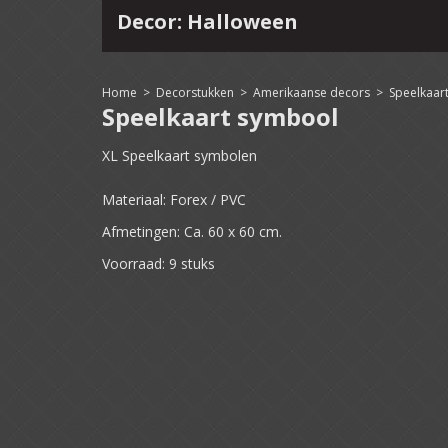
Decor: Halloween
4
15
16
17
18
19
20
21
22
Home
>
Decorstukken
>
Amerikaanse decors
>
Speelkaar
Speelkaart symbool
XL Speelkaart symbolen
Materiaal: Forex / PVC
Afmetingen: Ca. 60 x 60 cm.
Voorraad: 9 stuks