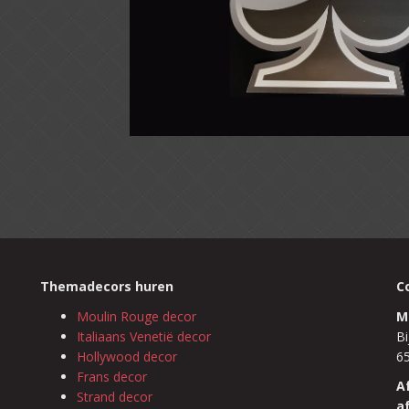
Themadecors huren
C
Moulin Rouge decor
M
Italiaans Venetië decor
Bi
Hollywood decor
6
Frans decor
A
Strand decor
a