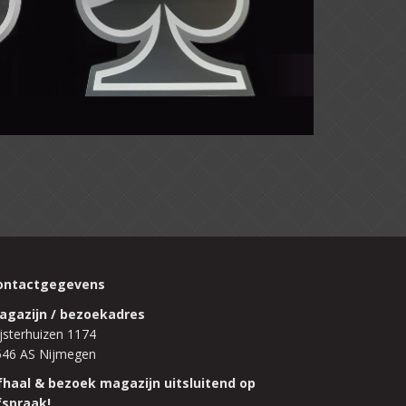
ontactgegevens
agazijn / bezoekadres
jsterhuizen 1174
546 AS Nijmegen
fhaal & bezoek magazijn uitsluitend op
fspraak!