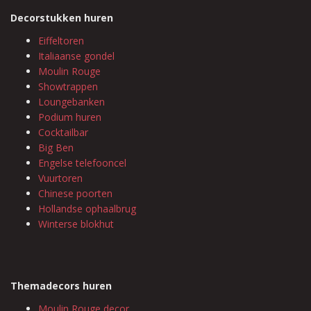
Decorstukken huren
Eiffeltoren
Italiaanse gondel
Moulin Rouge
Showtrappen
Loungebanken
Podium huren
Cocktailbar
Big Ben
Engelse telefooncel
Vuurtoren
Chinese poorten
Hollandse ophaalbrug
Winterse blokhut
Themadecors huren
Moulin Rouge decor