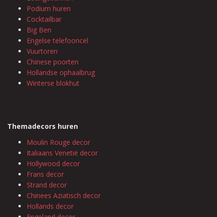
Podium huren
Cocktailbar
Big Ben
Engelse telefooncel
Vuurtoren
Chinese poorten
Hollandse ophaalbrug
Winterse blokhut
Themadecors huren
Moulin Rouge decor
Italiaans Venetië decor
Hollywood decor
Frans decor
Strand decor
Chinees Aziatisch decor
Hollands decor
Engeland decor