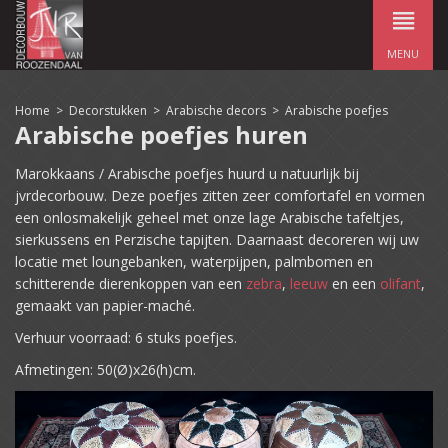
MENU
Home
>
Decorstukken
>
Arabische decors
>
Arabische poefjes
Arabische poefjes huren
Marokkaans / Arabische poefjes huurd u natuurlijk bij
jvrdecorbouw. Deze poefjes zitten zeer comfortafel en vormen
een onlosmakelijk geheel met onze lage Arabische tafeltjes,
sierkussens en Perzische tapijten. Daarnaast decoreren wij uw
locatie met loungebanken, waterpijpen, palmbomen en
schitterende dierenkoppen van een
zebra
,
leeuw
en een
olifant
,
gemaakt van papier-maché.
Verhuur voorraad: 6 stuks poefjes.
Afmetingen: 50(Ø)x26(h)cm.