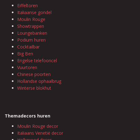
Eiffeltoren
Italiaanse gondel
Moulin Rouge
Showtrappen
Loungebanken
Podium huren
Cocktailbar
Big Ben
Engelse telefooncel
Vuurtoren
Chinese poorten
Hollandse ophaalbrug
Winterse blokhut
Themadecors huren
Moulin Rouge decor
Italiaans Venetië decor
Hollywood decor