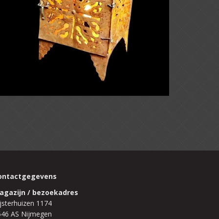
ontactgegevens
agazijn / bezoekadres
jsterhuizen 1174
546 AS Nijmegen