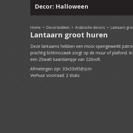
Decor: Halloween
4
15
16
17
18
19
20
21
22
Home
>
Decorstukken
>
Arabische decors
>
Lantaarn gro
Lantaarn groot huren
Deze lantaarns hebben een mooi opengewerkt patro
prachtig lichtmozaiek zorgt op de muur of plafond. In 
een 25watt kaarslampje van 220volt.
Afmetingen zijn: 33x33x95(h)cm
Verhuur voorraad: 2 stuks