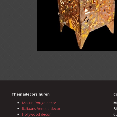
Themadecors huren
C
Moulin Rouge decor
M
Italiaans Venetië decor
Bi
Hollywood decor
6