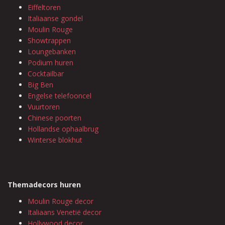
Eiffeltoren
Italiaanse gondel
Moulin Rouge
Showtrappen
Loungebanken
Podium huren
Cocktailbar
Big Ben
Engelse telefooncel
Vuurtoren
Chinese poorten
Hollandse ophaalbrug
Winterse blokhut
Themadecors huren
Moulin Rouge decor
Italiaans Venetië decor
Hollywood decor