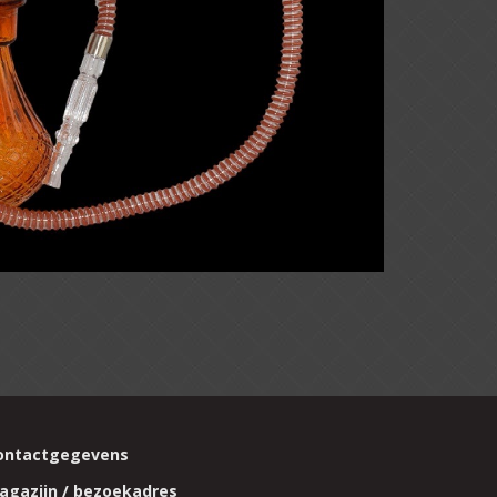
ontactgegevens
agazijn / bezoekadres