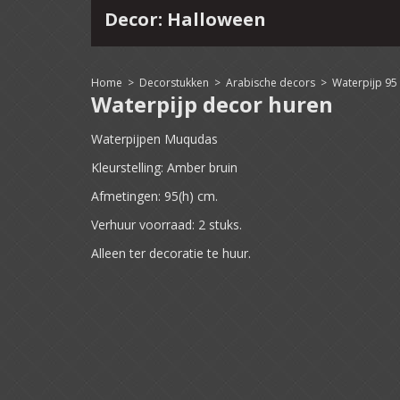
Decor: Halloween
4
15
16
17
18
19
20
21
22
Home
>
Decorstukken
>
Arabische decors
>
Waterpijp 95
Waterpijp decor huren
Waterpijpen Muqudas
Kleurstelling: Amber bruin
Afmetingen: 95(h) cm.
Verhuur voorraad: 2 stuks.
Alleen ter decoratie te huur.