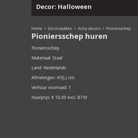
Decor: Halloween
4
15
16
17
18
19
20
21
22
Home
>
Decorstukken
>
Army decors
>
Pioniersschep
Pioniersschep huren
Pioniersschep.
Materiaal: Staal
Land: Nederlands
Afmetingen: 47(L) cm.
Verhuur voorraad: 1
Huurprijs: € 10,00 excl. BTW