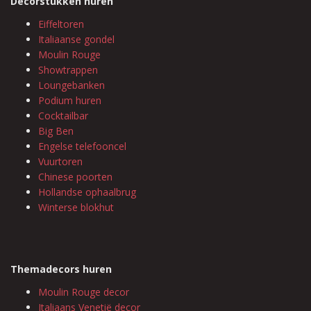
Decorstukken huren
Eiffeltoren
Italiaanse gondel
Moulin Rouge
Showtrappen
Loungebanken
Podium huren
Cocktailbar
Big Ben
Engelse telefooncel
Vuurtoren
Chinese poorten
Hollandse ophaalbrug
Winterse blokhut
Themadecors huren
Moulin Rouge decor
Italiaans Venetië decor