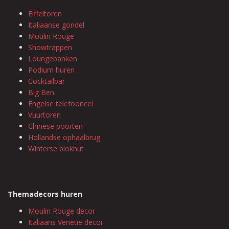
Eiffeltoren
Italiaanse gondel
Moulin Rouge
Showtrappen
Loungebanken
Podium huren
Cocktailbar
Big Ben
Engelse telefooncel
Vuurtoren
Chinese poorten
Hollandse ophaalbrug
Winterse blokhut
Themadecors huren
Moulin Rouge decor
Italiaans Venetië decor