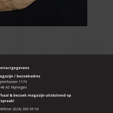
ontactgegevens
agazijn / bezoekadres
jsterhuizen 1174
546 AS Nijmegen
fhaal & bezoek magazijn uitsluitend op
fspraak!
lefoon: (024) 360 09 54