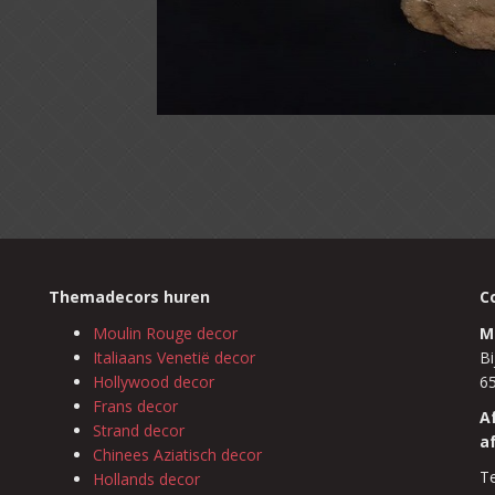
Themadecors huren
C
Moulin Rouge decor
M
Italiaans Venetië decor
Bi
Hollywood decor
6
Frans decor
A
Strand decor
a
Chinees Aziatisch decor
Te
Hollands decor