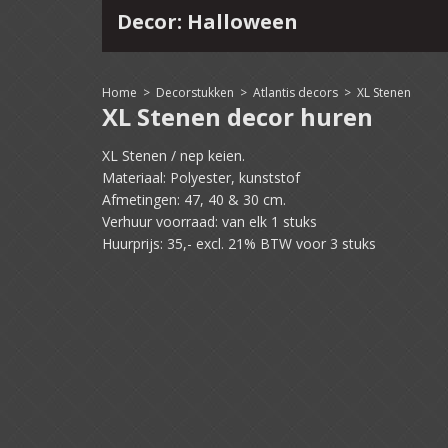
Decor: Halloween
4
15
16
17
18
19
20
21
22
Home
>
Decorstukken
>
Atlantis decors
>
XL Stenen
XL Stenen decor huren
XL Stenen / nep keien.
Materiaal: Polyester, kunststof
Afmetingen: 47, 40 & 30 cm.
Verhuur voorraad: van elk 1 stuks
Huurprijs: 35,- excl. 21% BTW voor 3 stuks