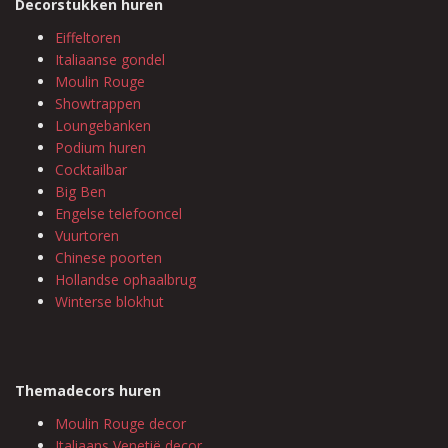
Decorstukken huren
Eiffeltoren
Italiaanse gondel
Moulin Rouge
Showtrappen
Loungebanken
Podium huren
Cocktailbar
Big Ben
Engelse telefooncel
Vuurtoren
Chinese poorten
Hollandse ophaalbrug
Winterse blokhut
Themadecors huren
Moulin Rouge decor
Italiaans Venetië decor