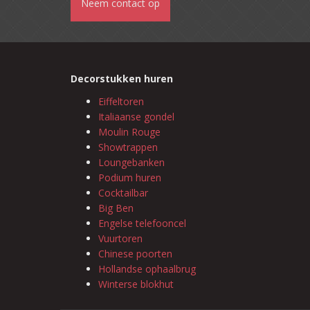
Neem contact op
Decorstukken huren
Eiffeltoren
Italiaanse gondel
Moulin Rouge
Showtrappen
Loungebanken
Podium huren
Cocktailbar
Big Ben
Engelse telefooncel
Vuurtoren
Chinese poorten
Hollandse ophaalbrug
Winterse blokhut