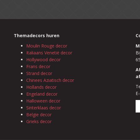
Themadecors huren
C
Moulin Rouge decor
M
Italiaans Venetië decor
Bi
Hollywood decor
6
Frans decor
A
Strand decor
a
Chinees Aziatisch decor
Te
Hollands decor
E-
Engeland decor
Halloween decor
Sinterklaas decor
Belgie decor
Grieks decor