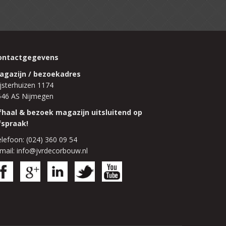
ontactgegevens
agazijn / bezoekadres
jsterhuizen 1174
546 AS Nijmegen
fhaal & bezoek magazijn uitsluitend op
fspraak!
lefoon: (024) 360 09 54
mail: info@jvrdecorbouw.nl