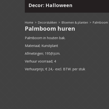
Decor: Halloween
4
15
16
17
18
19
20
21
22
Home
>
Decorstukken
>
Bloemen & planten
>
Palmboom 
Palmboom huren
Palmboom in houten bak.
Materiaal; Kunstplant
Afmetingen; 195(h)cm.
Verhuur voorraad; 4
Verhuurprijs; € 24,- excl. BTW. per stuk