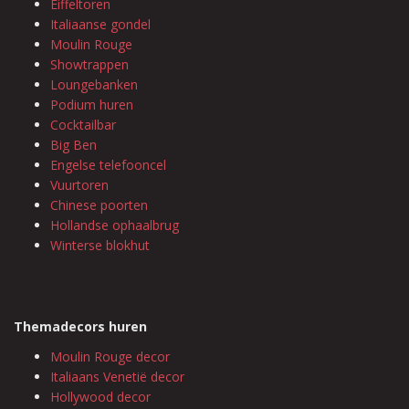
Eiffeltoren
Italiaanse gondel
Moulin Rouge
Showtrappen
Loungebanken
Podium huren
Cocktailbar
Big Ben
Engelse telefooncel
Vuurtoren
Chinese poorten
Hollandse ophaalbrug
Winterse blokhut
Themadecors huren
Moulin Rouge decor
Italiaans Venetië decor
Hollywood decor