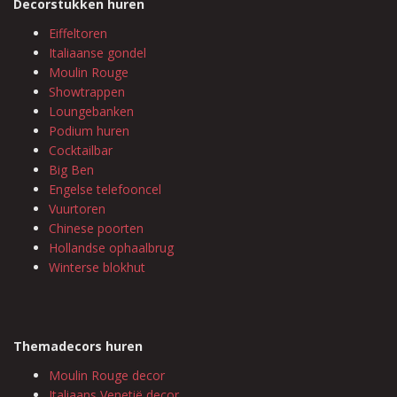
Decorstukken huren
Eiffeltoren
Italiaanse gondel
Moulin Rouge
Showtrappen
Loungebanken
Podium huren
Cocktailbar
Big Ben
Engelse telefooncel
Vuurtoren
Chinese poorten
Hollandse ophaalbrug
Winterse blokhut
Themadecors huren
Moulin Rouge decor
Italiaans Venetië decor