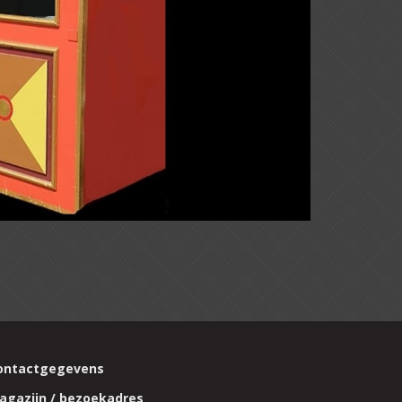
ontactgegevens
agazijn / bezoekadres