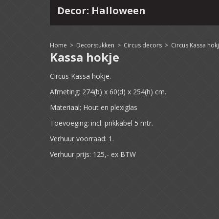
Decor: Halloween
4
15
16
17
18
19
20
21
22
Home
>
Decorstukken
>
Circus decors
>
Circus Kassa hok
Kassa hokje
Circus Kassa hokje.
Afmeting: 274(b) x 60(d) x 254(h) cm.
Materiaal; Hout en plexiglas
Toevoeging: incl. prikkabel 5 mtr.
Verhuur voorraad: 1.
Verhuur prijs: 125,- ex BTW