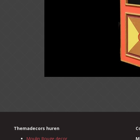
Themadecors huren
C
Moulin Rouge decor
M