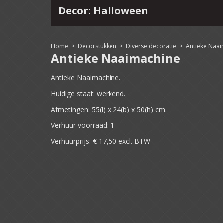
Decor: Halloween
4
15
16
17
18
19
20
21
22
Home
>
Decorstukken
>
Diverse decoratie
>
Antieke Naa
Antieke Naaimachine
Antieke Naaimachine.
Huidige staat: werkend.
Afmetingen: 55(l) x 24(b) x 50(h) cm.
Verhuur voorraad: 1
Verhuurprijs: € 17,50 excl. BTW