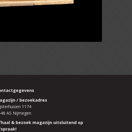
ontactgegevens
agazijn / bezoekadres
jsterhuizen 1174
546 AS Nijmegen
fhaal & bezoek magazijn uitsluitend op
fspraak!