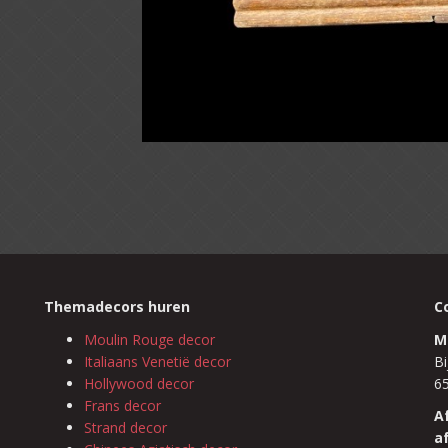
Themadecors huren
C
Moulin Rouge decor
M
Italiaans Venetië decor
Bi
Hollywood decor
6
Frans decor
A
Strand decor
a