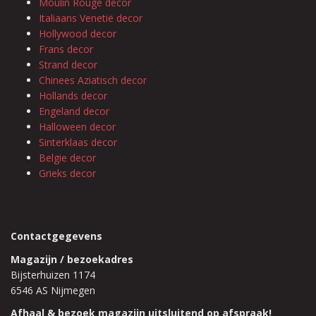
Moulin Rouge decor
Italiaans Venetië decor
Hollywood decor
Frans decor
Strand decor
Chinees Aziatisch decor
Hollands decor
Engeland decor
Halloween decor
Sinterklaas decor
Belgie decor
Grieks decor
Contactgegevens
Magazijn / bezoekadres
Bijsterhuizen 1174
6546 AS Nijmegen
Afhaal & bezoek magazijn uitsluitend op afspraak!