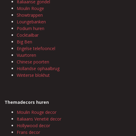
Italiaanse gondel
Moulin Rouge
Showtrappen
Loungebanken
Podium huren
Cocktailbar
Big Ben
Engelse telefooncel
Vuurtoren
Chinese poorten
Hollandse ophaalbrug
Winterse blokhut
Themadecors huren
Moulin Rouge decor
Italiaans Venetië decor
Hollywood decor
Frans decor